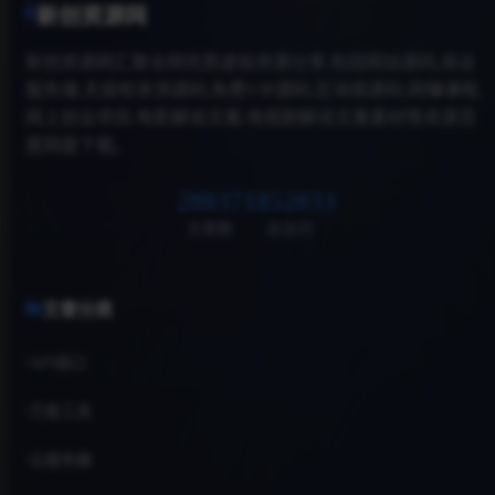
新创资源网
新创资源网汇聚全网优质虚拟资源分享,包括网站源码,商业
服务端,无授权亲测源码,免费VIP源码,区块链源码,网赚课程,
网上创业项目,电影解说文案,电视剧解说文案素材等资源百
度网盘下载。
28037
1852033
文章数
总访问
文章分类
API接口
万能工具
云服务器