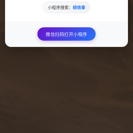
小程序搜索：
综信查
无畏契约辅助透视自瞄多功能助手稳定防封
2026-06-13
90 次浏览
微信扫码打开小程序
寻找无畏契约免费稳定防封的透视自瞄助手？
2026-06-14
115 次浏览
无畏契约辅助透视自瞄稳定防封免费版
2026-06-14
100 次浏览
友情链接