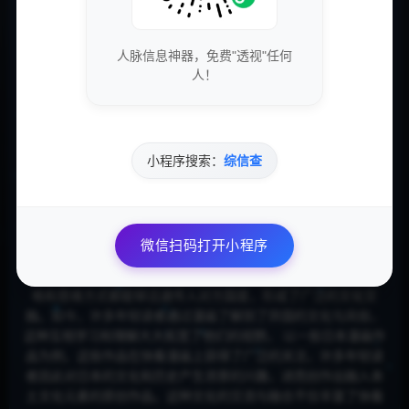
正好契合了现代社会快节奏的生活方式。因此，快看漫画不仅仅
是一个简单的阅读平台，它成为了一种年轻人生活方式的体现。
二、内容的丰富性与多样化 快看漫画涉及各类题材，涵盖校园爱
人脉信息神器，免费"透视"任何
情、奇幻冒险、社会现实等多个领域，这些多样的内容为读者提
人！
供了广泛的选择空间。在校园类漫画中，读者可以感受到青春的
悸动与懵懂；而在奇幻冒险作品中，读者则能够沉浸在超越现实
的奇妙旅程中。 这些丰富多样的作品不仅满足了各类读者的不同
需求，也在潜移默化中影响着他们的价值观和人生观。例如，一
小程序搜索：
综信查
些关注社会现实的漫画直面当今社会面临的问题，如环境污染、
代际关系等，进而激发读者的深层思考。这种多样性的内容构建
了一个错综复杂的多元宇宙，鼓励读者从不同的角度审视生活中
诸多事物。 三、文化的传播与交流 快看漫画不仅是娱乐的工
微信扫码打开小程序
具，它更是文化交流的桥梁。随着互联网的进步，文化的传播已
经突破了地理的限制。通过快看漫画，各国的流行文化、艺术风
格和思维方式都能够迅速传入对方国度，形成了广泛的文化交
融。如今，许多年轻读者通过漫画了解到了异国的文化与风俗，
这种互相学习和理解大大拓宽了他们的视野。 以一些日本漫画作
品为例，这些作品在快看漫画上获得了广泛的关注，许多年轻读
者因此对日本的文化和历史产生浓厚的兴趣，进而创作出融入本
土文化元素的原创作品。这种文化的交流与融合不仅丰富了快看