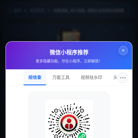
首页
影音影视
快看漫画_官方漫画_漫画大全免费在线观看
×
微信小程序推荐
快看漫画_官方漫画_漫画大全免费在线观看
更多隐藏功能，尽在小程序，立即解锁！
漫威与生活：探索快看漫画中的多元宇宙 在信息爆炸的时代，作
为一种独特的艺术表达形式，漫画正在越来越多人的生活中占据
···
综信查
万能工具
视频祛水印
头像圈
一席之地。从经典的超级英雄传奇到日常生活的小故事，漫画以
其独特的视觉风格和叙事方式深深吸引了大量读者。在众多的漫
画平台中，“快看漫画”崭露头角，凭借其丰富的内容与便捷的访
问方式，成为年轻人精神世界中不可或缺的部分。本文将深入探
讨快看漫画所展现的多元宇宙及其在现代社会中的深远意义。
一、快看漫画的崛起 自2014年成立以来，快看漫画迅速在国内
外众多漫画平台中脱颖而出。其成功不仅源于海量的漫画资源，
更得益于对用户体验的高度重视。快看漫画为用户提供了一个随
时随地都能欣赏最新漫画的便利平台，这种灵活的信息获取方式